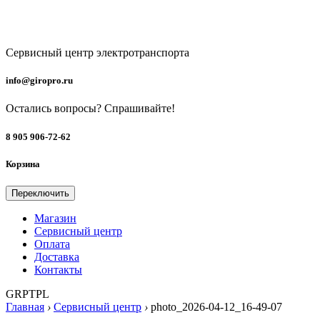
Добавление в лист ожидания
Мы проинформируем вас, как толь
Email
Ваши данные в безопасности и
Сервисный центр электротранспорта
info@giropro.ru
Остались вопросы? Cпрашивайте!
8 905 906-72-62
Корзина
Переключить
Магазин
Сервисный центр
Оплата
Доставка
Контакты
GRPTPL
Главная
›
Сервисный центр
›
photo_2026-04-12_16-49-07