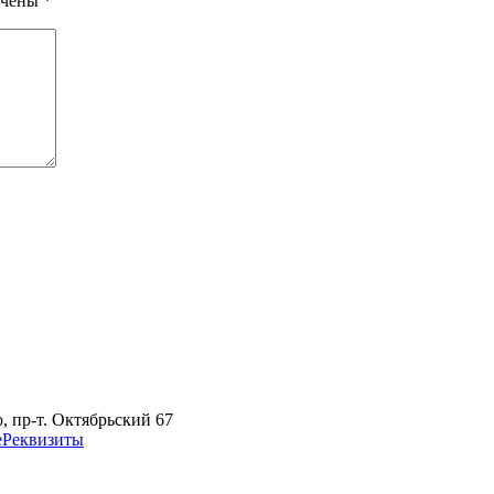
ечены
*
 пр-т. Октябрьский 67
е
Реквизиты