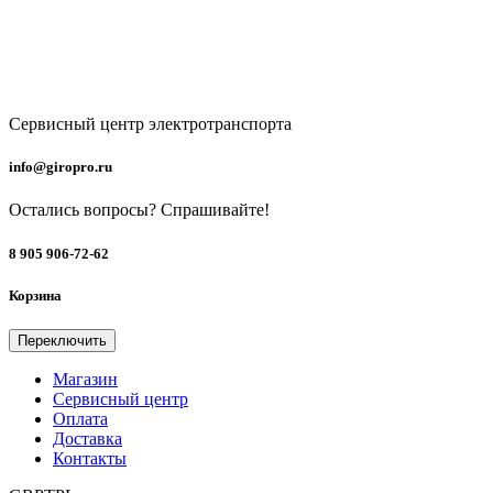
Добавление в лист ожидания
Мы проинформируем вас, как
только товар появится в продаже. Просто оставьте свой E-mail
Email
Ваши данные в безопасности
и не будут переданы 3-м лицам
Уведомить меня о поступлении
Сервисный центр электротранспорта
info@giropro.ru
Остались вопросы? Cпрашивайте!
8 905 906-72-62
Корзина
Переключить
Магазин
Сервисный центр
Оплата
Доставка
Контакты