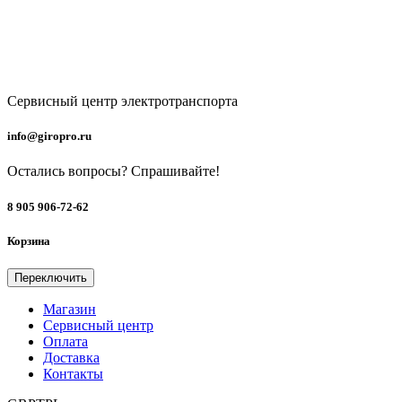
Добавление в лист ожидания
Мы проинформируем вас, как
только товар появится в продаже. Просто оставьте свой E-mail
Email
Ваши данные в безопасности
и не будут переданы 3-м лицам
Уведомить меня о поступлении
Сервисный центр электротранспорта
info@giropro.ru
Остались вопросы? Cпрашивайте!
8 905 906-72-62
Корзина
Переключить
Магазин
Сервисный центр
Оплата
Доставка
Контакты